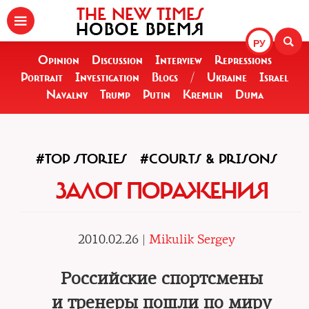
THE NEW TIMES
НОВОЕ ВРЕМЯ
РУ
Opinion
Discussion
Interview
Repressions
Portrait
Investigation
Blogs
/
Ukraine
Israel
Navalny
Trump
Putin
Kremlin
Duma
#TOP STORIES
#COURTS & PRISONS
ЗАЛОГ ПОРАЖЕНИЯ
2010.02.26 |
Mikulik Sergey
Российские спортсмены
и тренеры пошли по миру