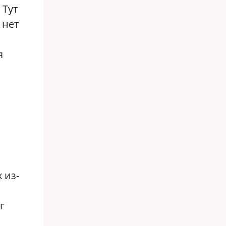
 Тут
 нет
я
 из-
г