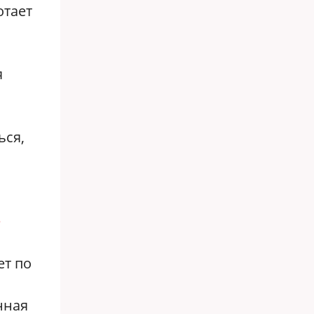
отает
я
ься,
е
ет по
нная