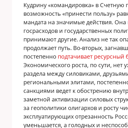
Кудрину «командировка» в Счетную п
возможность «принести пользу» равна
мандата на значимые действия. Она
госрасходов и государственных полит
принимают другие. Анализ не так опас
продолжает путь. Во-вторых, загнав
постепенно
подтачивает ресурсный 
Экономического роста, по сути, нет 
раздела между силовиками, друзья
региональными элитами, постепенно
санкциями ведет к обострению внут
заметной активизации силовых стру
за геополитики олигархов и росту ч
эксплуатирующих отрезанность Росси
уменьшается, а голодных и неспосо