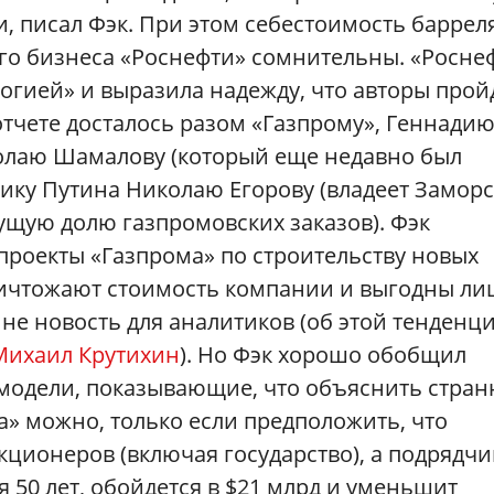
, писал Фэк. При этом себестоимость баррел
ого бизнеса «Роснефти» сомнительны. «Росне
логией» и выразила надежду, что авторы прой
тчете досталось разом «Газпрому», Геннади
олаю Шамалову (который еще недавно был
нику Путина Николаю Егорову (владеет Замор
щую долю газпромовских заказов). Фэк
проекты «Газпрома» по строительству новых
ничтожают стоимость компании и выгодны л
 не новость для аналитиков (об этой тенденц
Михаил Крутихин
). Но Фэк хорошо обобщил
модели, показывающие, что объяснить стра
» можно, только если предположить, что
кционеров (включая государство), а подрядчи
я 50 лет, обойдется в $21 млрд и уменьшит