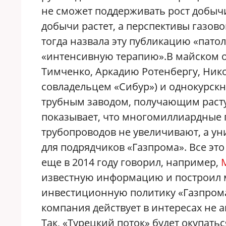
не сможет поддерживать рост добычи
добычи растет, а перспективы газов
тогда назвала эту публикацию «пато
«интенсивную терапию».В майском о
Тимченко, Аркадию Ротенбергу, Ник
совладельцем «Сибур») и однокурск
трубным заводом, получающим расту
показывает, что многомиллиардные 
трубопроводов не увеличивают, а у
для подрядчиков «Газпрома». Все это
еще в 2014 году говорил, например,
известную информацию и построил 
инвестиционную политику «Газпрома
компания действует в интересах не а
Так, «Турецкий поток» будет окупатьс