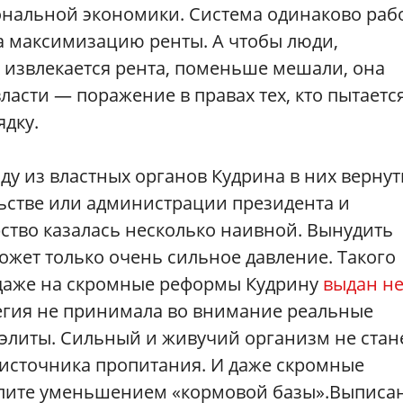
ональной экономики. Система одинаково раб
на максимизацию ренты. А чтобы люди,
х извлекается рента, поменьше мешали, она
асти — поражение в правах тех, кто пытаетс
дку.
ду из властных органов Кудрина в них вернут
ьстве или администрации президента и
ство казалась несколько наивной. Вынудить
ожет только очень сильное давление. Такого
 даже на скромные реформы Кудрину
выдан н
атегия не принимала во внимание реальные
элиты. Сильный и живучий организм не стан
 источника пропитания. И даже скромные
элите уменьшением «кормовой базы».Выписа