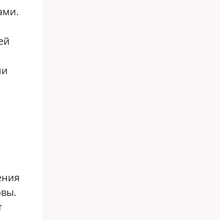
ами.
ей
ми
ения
овы.
т