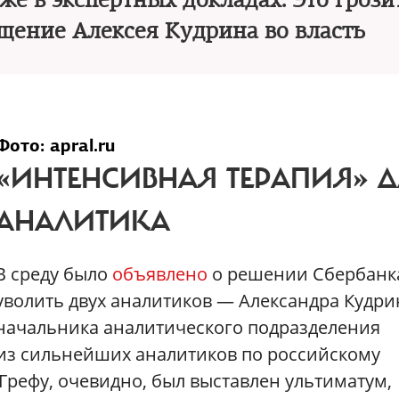
же в экспертных докладах. Это грози
щение Алексея Кудрина во власть
Фото: apral.ru
«ИНТЕНСИВНАЯ ТЕРАПИЯ» 
АНАЛИТИКА
В среду было
объявлено
о решении Сбербанк
уволить двух аналитиков — Александра Кудри
начальника аналитического подразделения
о из сильнейших аналитиков по российскому
 Грефу, очевидно, был выставлен ультиматум,