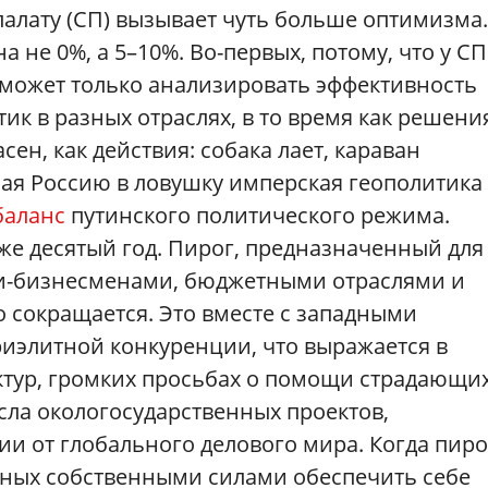
алату (СП) вызывает чуть больше оптимизма.
 не 0%, а 5–10%. Во-первых, потому, что у СП
 может только анализировать эффективность
ик в разных отраслях, в то время как решени
ен, как действия: собака лает, караван
шая Россию в ловушку имперская геополитика
баланс
путинского политического режима.
уже десятый год. Пирог, предназначенный для
ми-бизнесменами, бюджетными отраслями и
 сокращается. Это вместе с западными
риэлитной конкуренции, что выражается в
ктур, громких просьбах о помощи страдающих
исла окологосударственных проектов,
и от глобального делового мира. Когда пиро
бных собственными силами обеспечить себе