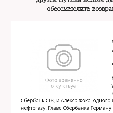
друзей Путина нельзя да
обессмыслить возвра
Сбербанк CIB, и Алекса Фэка, одног
нефтегазу. Главе Сбербанка Герману