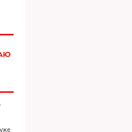
ЛАЮ
,
 уже