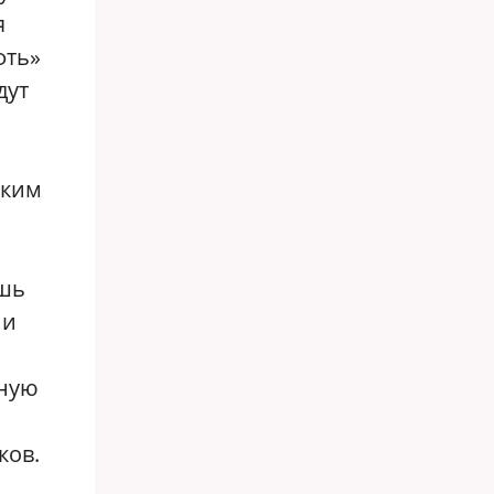
я
фть»
дут
ю
ским
ишь
ии
нную
ков.