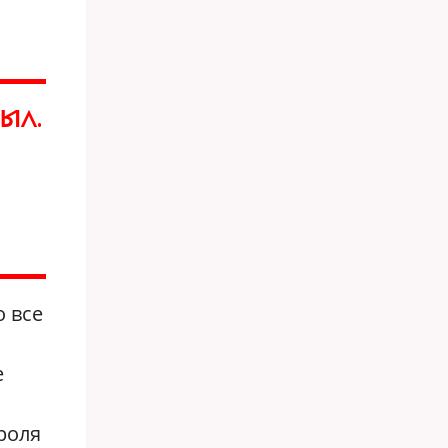
ЫЛ.
о все
е
роля