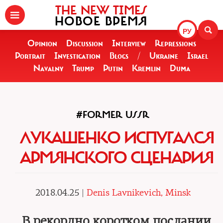
THE NEW TIMES
НОВОЕ ВРЕМЯ
РУ
Opinion
Discussion
Interview
Repressions
Portrait
Investigation
Blogs
/
Ukraine
Israel
Navalny
Trump
Putin
Kremlin
Duma
#FORMER USSR
ЛУКАШЕНКО ИСПУГАЛСЯ
АРМЯНСКОГО СЦЕНАРИЯ
2018.04.25 |
Denis Lavnikevich, Minsk
В рекордно коротком послании