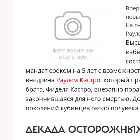
Впер
новы
На с
Раул
Высш
изби
сост
мандат сроком на 5 лет с возможнос
внедрена
Раулем Кастро
, который пр
брата, Фиделя Кастро, внезапно пора
закончившаяся для него смертью. До
поколений кубинцев около полувека.
ДЕКАДА ОСТОРОЖНЫ