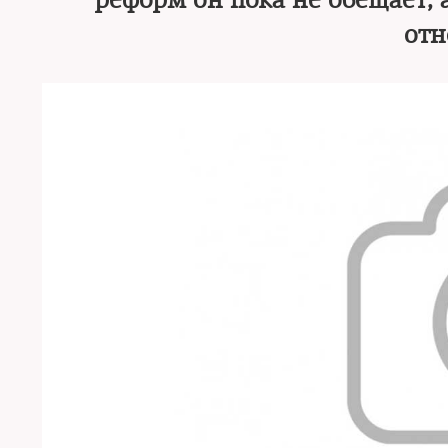
реформ он пока не обещает,
отн