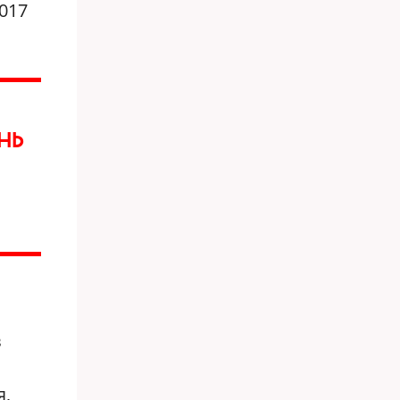
017
НЬ
в
я,