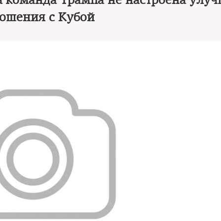
 а команда Трампа не настроена улу
ошения с Кубой