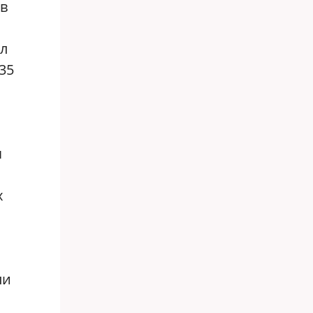
 в
ил
35
я
х
ли