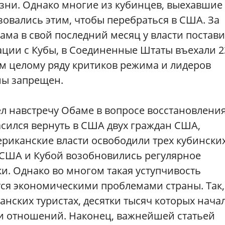
изни. Однако многие из кубинцев, выехавшие
овались этим, чтобы перебраться в США. За
Обама в свой последний месяц у власти постав
ации с Кубы, в Соединенные Штаты въехали 2
том целому ряду критиков режима и лидеров
ны запрещен.
шел навстречу Обаме в вопросе восстановлени
сился вернуть в США двух граждан США,
риканские власти освободили трех кубински
 США и Кубой возобновились регулярное
и. Однако во многом такая уступчивость
тся экономическими проблемами страны. Так,
анских туристах, десятки тысяч которых нача
и отношений. Наконец, важнейшей статьей