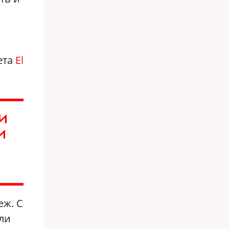
ета
El
МИ
И
еж. С
али