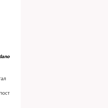
adano
тал
пост