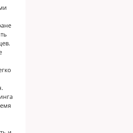
ыми
ране
ать
цев.
е
егко
.
финга
ремя
ть и