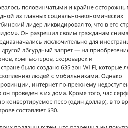
новалось половинчатыми и крайне осторожн
дной из главных социально-экономических
убинский лидер ликвидировал то, что в его ст
еидом». Он разрешил своим гражданам сним
предназначались исключительно для иностран
 другой абсурдный запрет — на приобретени
нов, компьютеров, скороварок и
тране было создано 635 зон Wi-Fi, которые л
 скоплению людей с мобильниками. Однако
провинции, интернет по-прежнему недоступен
о он проведен в их дома. Кроме того, час сер
о конвертируемое песо (один доллар), в то в
трове составляет $30.
своих подданных тем, что разрешил им покупа