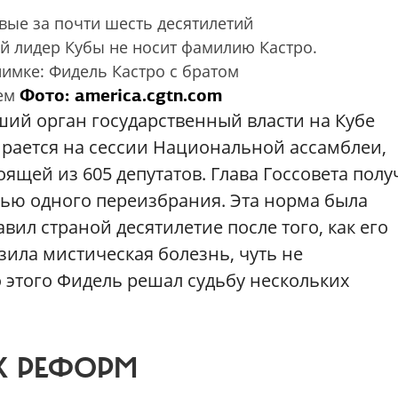
вые за почти шесть десятилетий
й лидер Кубы не носит фамилию Кастро.
нимке: Фидель Кастро с братом
Фото: america.cgtn.com
ем
ий орган государственный власти на Кубе
рается на сессии Национальной ассамблеи,
оящей из 605 депутатов. Глава Госсовета полу
тью одного переизбрания. Эта норма была
авил страной десятилетие после того, как его
зила мистическая болезнь, чуть не
 этого Фидель решал судьбу нескольких
Х РЕФОРМ