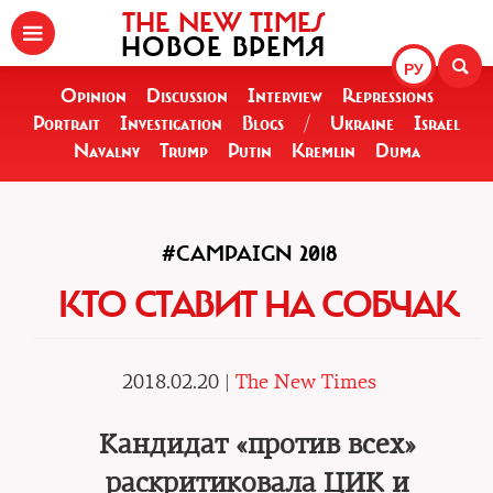
THE NEW TIMES
НОВОЕ ВРЕМЯ
РУ
Opinion
Discussion
Interview
Repressions
Portrait
Investigation
Blogs
/
Ukraine
Israel
Navalny
Trump
Putin
Kremlin
Duma
#CAMPAIGN 2018
КТО СТАВИТ НА СОБЧАК
2018.02.20 |
The New Times
Кандидат «против всех»
раскритиковала ЦИК и