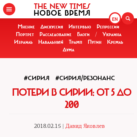
THE NEW TIMES
НОВОЕ ВРЕМЯ
EN
Мнение
Дискуссия
Интервью
Репрессии
Портрет
Расследование
Блоги
/
Украина
Израиль
Навальный
Трамп
Путин
Кремль
Дума
#СИРИЯ
#СИРИЯ/РЕЗОНАНС
ПОТЕРИ В СИРИИ: ОТ 5 ДО
200
2018.02.15 |
Давид Яковлев