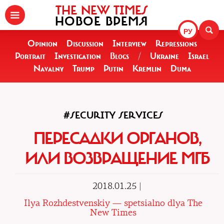
THE NEW TIMES
НОВОЕ ВРЕМЯ
РУ
Opinion
Discussion
Interview
Repressions
Portrait
Investigation
Blogs
/
Ukraine
Israel
Navalny
Trump
Putin
Kremlin
Duma
#SECURITY SERVICES
ПЕРЕСАДКИ ОРГАНОВ,
ИЛИ ВОЗВРАЩЕНИЕ МГБ
2018.01.25 |
Ilya Rozhdestvenskiy — spetsialno dlya The
New Times