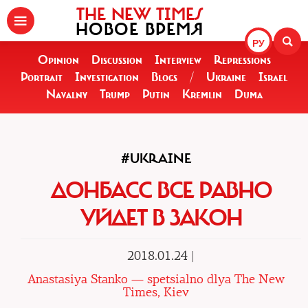
THE NEW TIMES
НОВОЕ ВРЕМЯ
РУ
Opinion
Discussion
Interview
Repressions
Portrait
Investigation
Blogs
/
Ukraine
Israel
Navalny
Trump
Putin
Kremlin
Duma
#UKRAINE
ДОНБАСС ВСЕ РАВНО
УЙДЕТ В ЗАКОН
2018.01.24 |
Anastasiya Stanko — spetsialno dlya The New
Times, Kiev