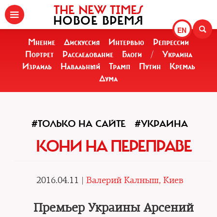
THE NEW TIMES
НОВОЕ ВРЕМЯ
EN
Мнение
Дискуссия
Интервью
Репрессии
Портрет
Расследование
Блоги
/
Украина
Израиль
Навальный
Трамп
Путин
Кремль
Дума
#ТОЛЬКО НА САЙТЕ
#УКРАИНА
КОНИ НА ПЕРЕПРАВЕ
2016.04.11 |
Валерий Калныш, Киев
Премьер Украины Арсений