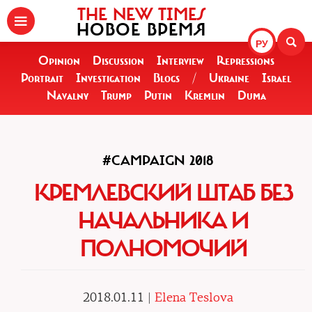
THE NEW TIMES
НОВОЕ ВРЕМЯ
РУ
Opinion
Discussion
Interview
Repressions
Portrait
Investigation
Blogs
/
Ukraine
Israel
Navalny
Trump
Putin
Kremlin
Duma
#CAMPAIGN 2018
КРЕМЛЕВСКИЙ ШТАБ БЕЗ
НАЧАЛЬНИКА И
ПОЛНОМОЧИЙ
2018.01.11 |
Elena Teslova