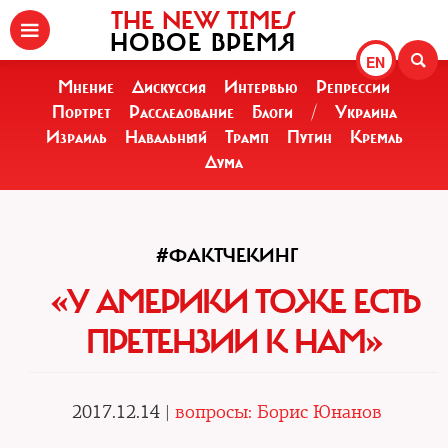
THE NEW TIMES
НОВОЕ ВРЕМЯ
EN
Мнение
Дискуссия
Интервью
Репрессии
Портрет
Расследование
Блоги
/
Украина
Израиль
Навальный
Трамп
Путин
Кремль
Дума
#ФАКТЧЕКИНГ
«У АМЕРИКИ ТОЖЕ ЕСТЬ
ПРЕТЕНЗИИ К НАМ»
2017.12.14 |
вопросы: Борис Юнанов