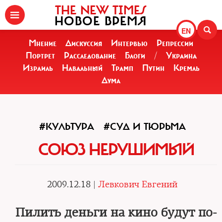
THE NEW TIMES
НОВОЕ ВРЕМЯ
EN
Мнение
Дискуссия
Интервью
Репрессии
Портрет
Расследование
Блоги
/
Украина
Израиль
Навальный
Трамп
Путин
Кремль
Дума
#КУЛЬТУРА
#СУД И ТЮРЬМА
СОЮЗ НЕРУШИМЫЙ
2009.12.18 |
Левкович Евгений
Пилить деньги на кино будут по-