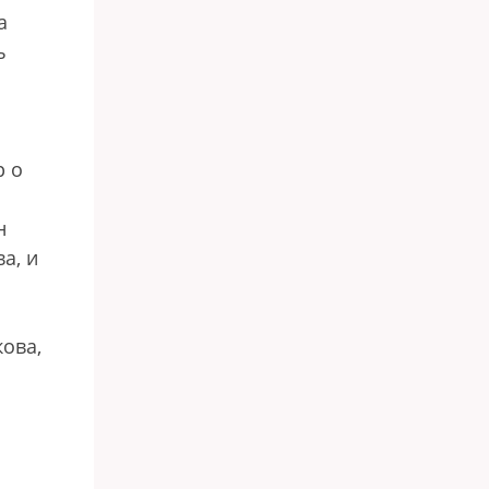
а
ь
р о
н
а, и
кова,