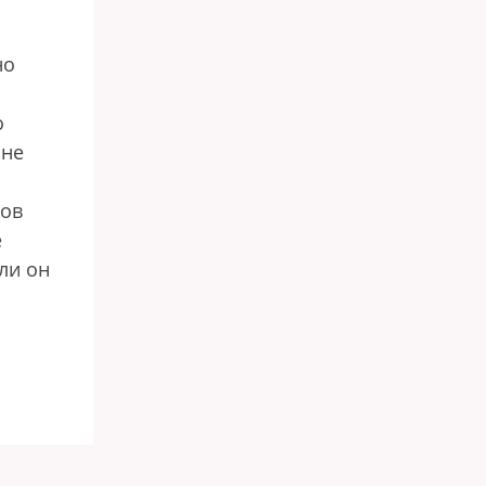
но
о
 не
ков
е
ли он