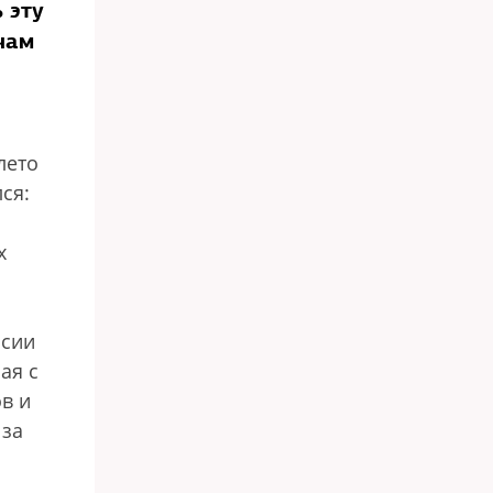
 эту
чам
лето
ся:
х
ссии
ая с
в и
 за