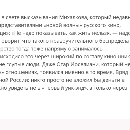
о в свете высказывания Михалкова, который недав
редставителями «новой волны» русского кино,
щи»: «Не надо показывать, как жить нельзя, — над
говорит, что такого нравоучительного беспредела
арство тогда тоже напрямую занималось
исходило это через широкий по составу киношни
не глупые люди. Даже Отар Иоселиани, который н
х» отношениях, появился именно в то время. Вряд 
ной России: никто просто не вложил бы деньги в
о увидеть не в «первый уик-энд», а только через