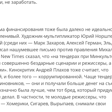
и, не заработать.
ма финансирования тоже была далеко не идеально
о ленивый. Художник-мультипликатор Юрий Норште
й (среди них — Марк Захаров, Алексей Герман, Эл
писал нашумевшее письмо против правления Миха
 New Times сказал, что «на тендерах при Минкульт
 совершенно бездарные сценарии и режиссеры, а
и». Кинокритик Андрей Плахов тоже считает, что
, и более того — коррумпированной. Чаще тенде
чиновников, — они и получали больше денег на съ
нозначно была лучше, чем тот бред, который приду
и делал. В частности, те молодые режиссеры, что
 — Хомерики, Сигарев, Вырыпаев, снимали свои