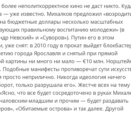
м более неполиткорректное кино не даст никто. Куд
та — уже известно. Михалков предложил «возродит
ть на бюджетные доллары несколько масштабных
твующих правильному воспитанию молодежи» (в
др Невский» и «Суворов»). Путин его в этом
 уже снят: в 2010 году в прокат выйдет блокбасте
етию города Ярославля и снятый при прямой
ой картины ни много ни мало — €10 млн. Норштей
г. Подобные манифесты противоречат сути искусств
 просто неприлично. Никогда идеология ничего
орот, только разрушала его». Жестче всех на тему
«Ясно, что все будет сосредоточено в руках Михал
нчаловским-младшим и прочим — будет раздавать
еров», «Обитаемые острова» и так далее. Другой