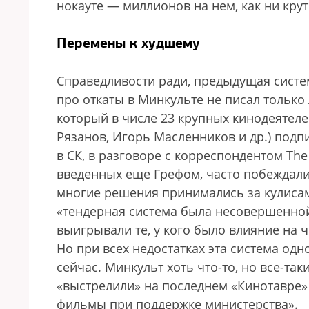
нокауте — миллионов на нем, как ни крут
Перемены к худшему
Справедливости ради, предыдущая систе
про откаты в Минкульте не писал тольк
который в числе 23 крупных кинодеятеле
Рязанов, Игорь Масленников и др.) под
в СК, в разговоре с корреспондентом The
введенных еще Грефом, часто побеждали
многие решения принимались за кулисам
«тендерная система была несовершенной
выигрывали те, у кого было влияние на 
Но при всех недостатках эта система од
сейчас. Минкульт хоть что-то, но все-так
«выстрелили» на последнем «Кинотавре»
фильмы при поддержке министерства».