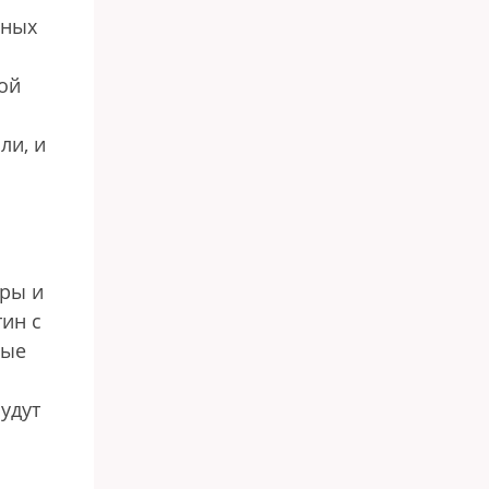
ьных
рой
ли, и
уры и
тин с
рые
удут