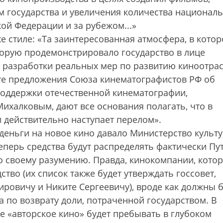
м государства и увеличения количества национал
ой Федерации и за рубежом...»
е стиле: «Та заинтересованная атмосфера, в кото
оторую продемонстрировало государство в лице
 разработки реальных мер по развитию киноотрас
ете предложения Союза кинематографистов РФ об
поддержки отечественной кинематографии,
ихалковым, дают все основания полагать, что в
 действительно наступает перелом».
деньги на новое кино давало Министерство культ
теперь средства будут распределять фактически Пу
по своему разумению. Правда, кинокомпании, кото
тво (их список также будет утверждать госсовет,
овичу и Никите Сергеевичу), вроде как должны б
а по возврату доли, потраченной государством. В
ме «авторское кино» будет пребывать в глубоком