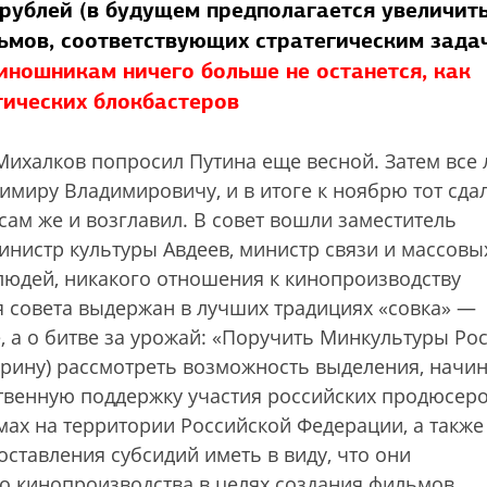
рублей (в будущем предполагается увеличить
льмов, соответствующих стратегическим зада
иношникам ничего больше не останется, как
тических блокбастеров
Михалков попросил Путина еще весной. Затем все 
миру Владимировичу, и в итоге к ноябрю тот сдал
сам же и возглавил. В совет вошли заместитель
инистр культуры Авдеев, министр связи и массовы
людей, никакого отношения к кинопроизводству
я совета выдержан в лучших традициях «совка» —
е, а о битве за урожай: «Поручить Минкультуры Ро
уд­рину) рассмотреть возможность выделения, начин
ственную поддержку участия российских продюсеро
ах на территории Российской Федерации, а также
ставления субсидий иметь в виду, что они
о кинопроизводства в целях создания фильмов,