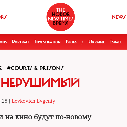
ORS
NEWS
ions
Portrait
Investigation
Blogs
/
Ukraine
Israel
E
#COURTS & PRISONS
 НЕРУШИМЫЙ
.18 |
Levkovich Evgeniy
и на кино будут по-новому