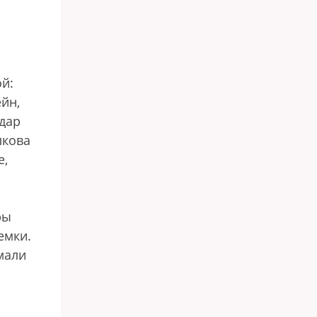
й:
йн,
ьдар
лкова
е,
ры
емки.
мали