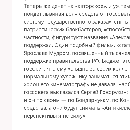
Теперь же денег на «авторское», и уж те
пойдет львиная доля средств от госсове
систему государственного заказа», сня
патриотических блокбастеров, «способс
частности, фигурируют названия «Алексан
поддержал. Один подобный фильм, кстати,
Ярославе Мудром, посвященный тысячел
поддержке правительства РФ. Бюджет эт
говорит, что ему «стыдно за своих колле
нормальному художнику заниматься этим
хорошего кинематографу не давала, наоб
госсовета высказался Сергей Говорухин: 
и он по своим — по Бондарчукам, по Ко
средства, а они будут снимать «Антикилл
перспективы я не вижу».