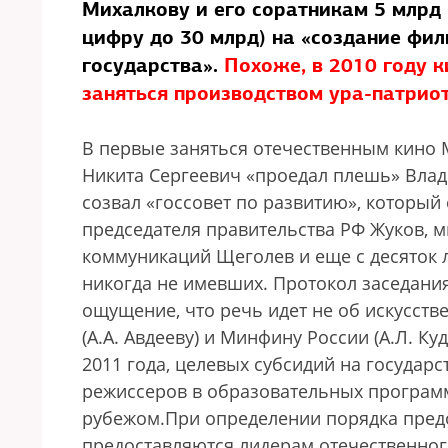
Михалкову и его соратникам 5 млрд 
цифру до 30 млрд) на «создание фи
государства».
Похоже, в 2010 году к
заняться производством ура-патрио
В первые заняться отечественным кино 
Никита Сергеевич «проедал плешь» Влади
созвал «госсовет по развитию», который 
председателя правительства РФ Жуков, м
коммуникаций Щеголев и еще с десяток 
никогда не имевших. Протокол заседани
ощущение, что речь идет не об искусств
(А.А. Авдееву) и Минфину России (А.Л. К
2011 года, целевых субсидий на государ
режиссеров в образовательных программ
рубежом.При определении порядка предо
предоставляются лидерам отечественног