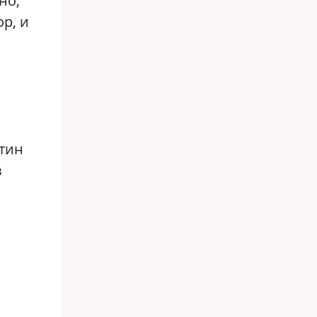
но,
р, и
тин
в