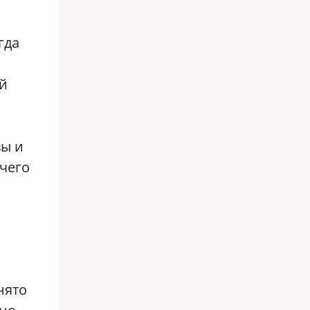
гда
й
вы и
 чего
нято