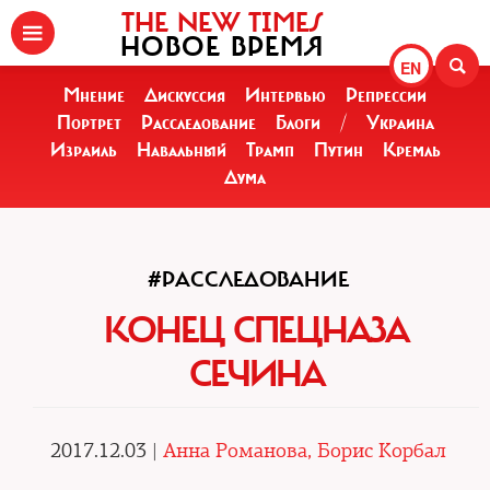
THE NEW TIMES
НОВОЕ ВРЕМЯ
EN
Мнение
Дискуссия
Интервью
Репрессии
Портрет
Расследование
Блоги
/
Украина
Израиль
Навальный
Трамп
Путин
Кремль
Дума
#РАССЛЕДОВАНИЕ
КОНЕЦ СПЕЦНАЗА
СЕЧИНА
2017.12.03 |
Анна Романова, Борис Корбал