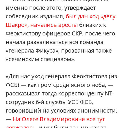
именно после этого, утверждает
собеседник издания,
был дан ход «делу
Шакро», начались аресты
близких к
Феоктистову офицеров СКР, после чего
начала разваливаться вся команда
«генерала Фикуса», прозванная также
«сечинским спецназом».
«Для нас уход генерала Феоктистова (из
ФСБ) — как гром среди ясного неба, —
рассказывал тогда корреспонденту NT
сотрудник 6-й службы УСБ ФСБ,
говоривший на условиях анонимности.
—
На Олеге Владимировиче все тут
держалось
, и мы были за ним как за