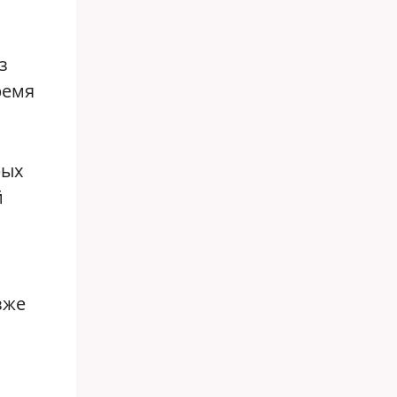
з
ремя
рых
й
зже