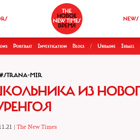
ORS
NEWS
ions
Portrait
Investigation
Blogs
/
Ukraine
Israel
#STRANA-MIR
 ШКОЛЬНИКА ИЗ НОВО
УРЕНГОЯ
11.21 |
The New Times