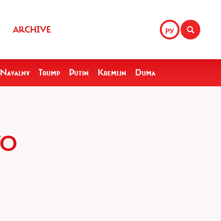
ARCHIVE
РУ
Navalny
Trump
Putin
Kremlin
Duma
ГО