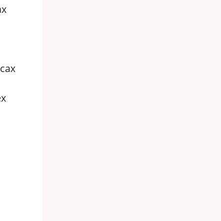
ах
сах
ех