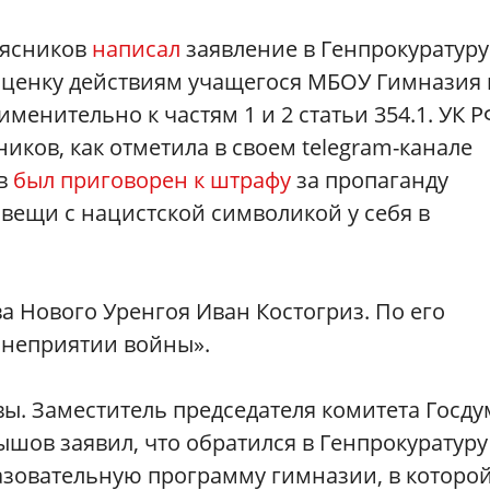
лясников
написал
заявление в Генпрокуратуру
оценку действиям учащегося МБОУ Гимназия 
енительно к частям 1 и 2 статьи 354.1. УК Р
иков, как отметила в своем telegram-канале
ов
был приговорен к штрафу
за пропаганду
 вещи с нацистской символикой у себя в
а Нового Уренгоя Иван Костогриз. По его
 неприятии войны».
вы. Заместитель председателя комитета Госд
шов заявил, что обратился в Генпрокуратуру
азовательную программу гимназии, в которо