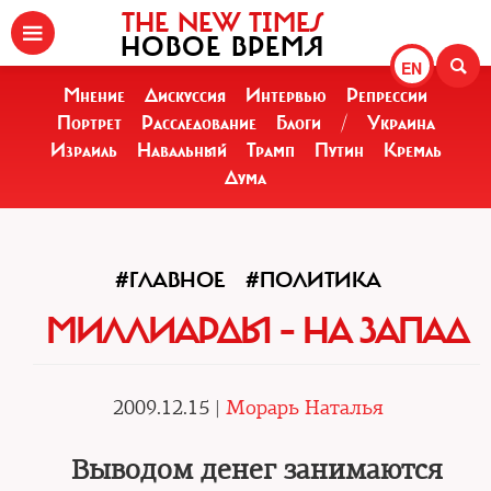
THE NEW TIMES
НОВОЕ ВРЕМЯ
EN
Мнение
Дискуссия
Интервью
Репрессии
Портрет
Расследование
Блоги
/
Украина
Израиль
Навальный
Трамп
Путин
Кремль
Дума
#ГЛАВНОЕ
#ПОЛИТИКА
МИЛЛИАРДЫ – НА ЗАПАД
2009.12.15 |
Морарь Наталья
Выводом денег занимаются