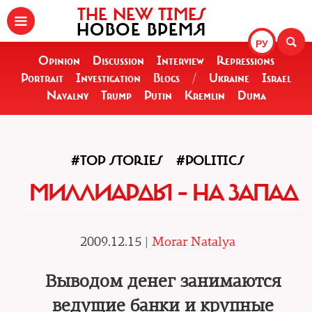
THE NEW TIMES
НОВОЕ ВРЕМЯ
РУ
Opinion
Discussion
Interview
Repressions
Portrait
Investigation
Blogs
/
Ukraine
Israel
Navalny
Trump
Putin
Kremlin
Duma
#TOP STORIES
#POLITICS
МИЛЛИАРДЫ – НА ЗАПАД
2009.12.15 |
Morar Natalya
Выводом денег занимаются
ведущие банки и крупные