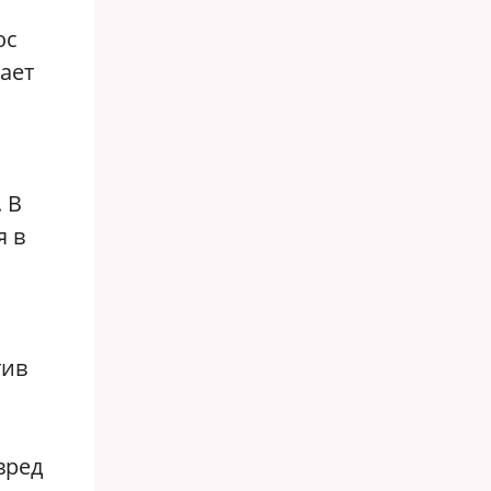
ос
ает
 В
я в
тив
вред