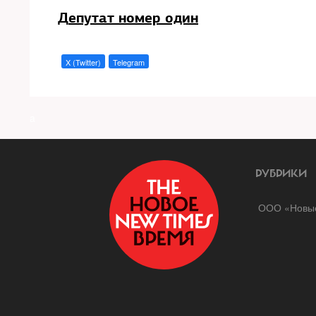
Д
епутат номер один
X (Twitter)
Telegram
a
РУБРИКИ
ООО «Новые