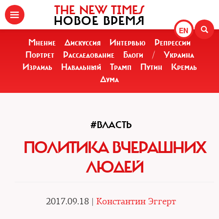
THE NEW TIMES
НОВОЕ ВРЕМЯ
EN
Мнение
Дискуссия
Интервью
Репрессии
Портрет
Расследование
Блоги
/
Украина
Израиль
Навальный
Трамп
Путин
Кремль
Дума
#ВЛАСТЬ
ПОЛИТИКА ВЧЕРАШНИХ
ЛЮДЕЙ
2017.09.18 |
Константин Эггерт