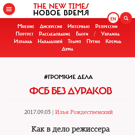
THE NEW TIMES
НОВОЕ ВРЕМЯ
EN
Мнение
Дискуссия
Интервью
Репрессии
Портрет
Расследование
Блоги
/
Украина
Израиль
Навальный
Трамп
Путин
Кремль
Дума
#ГРОМКИЕ ДЕЛА
ФСБ БЕЗ ДУРАКОВ
2017.09.03 |
Илья Рождественский
Как в дело режиссера