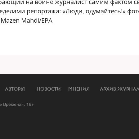
гибающий на войне журналист самим фактом с
пределами репортажа: «Люди, одумайтесь!» фот
 Mazen Mahdi/EPA
АВТОРЫ
НОВОСТИ
МНЕНИЯ
АРХИВ ЖУРНА
 Времена». 16+