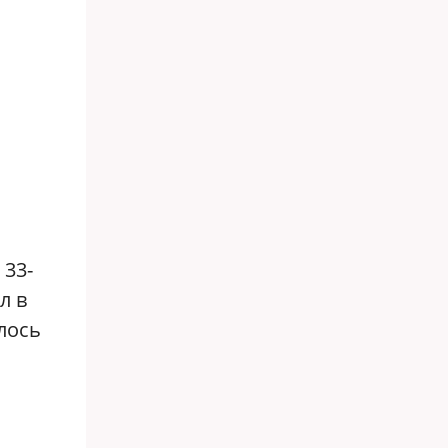
 33-
л в
лось