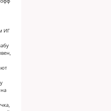
лофф
м ИГ
лабу
ивен,
ают
у
 на
чка,