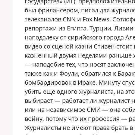
государства» (ИГ), предположительн
был фрилансером, писал для журналов
телеканалов CNN и Fox News. Сотлоф
репортажи из Египта, Турции, Ливии
наподалеку от сирийского города Але
видео со сценой казни Стивен стоит 
казненный двумя неделями раньше 
— наподобие тех, что носят заключе
также как и Фоули, обратился к Бар
бомбардировок в Ираке. Минуту спус
убить еще одного журналиста, на эт
выбирает — работает ли журналист 
или на независимое СМИ — она соби
войну, потому что их профессия — ра
Журналисты не имеют права брать в 