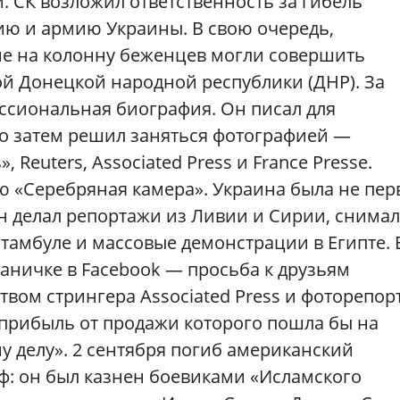
. СК возложил ответственность за гибель
ю и армию Украины. В свою очередь,
е на колонну беженцев могли совершить
 Донецкой народной республики (ДНР). За
ссиональная биография. Он писал для
 но затем решил заняться фотографией —
Reuters, Associated Press и France Pressе.
 «Серебряная камера». Украина была не пер
н делал репортажи из Ливии и Сирии, снимал
тамбуле и массовые демонстрации в Египте. 
аничке в Facebook — просьба к друзьям
твом стрингера Associated Press и фоторепор
 прибыль от продажи которого пошла бы на
 делу». 2 сентября погиб американский
ф: он был казнен боевиками «Исламского