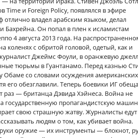
о — на территории Ирака. Стивен Джоэль Сот
 Time и Foreign Policy, появлялся в эфире
ф отлично владел арабским языком, делал
 и Бахрейна. Он попал в плен к исламистам
ппо 4 августа 2013 года. На распространенно
на коленях с обритой головой, одетый, как и
журналист Джеймс Фоули, в оранжевую джел
нные тюрьмы в Гуантанамо. Перед казнью Ст
аку Обаме со словами осуждения американских
тя его обезглавили. Теперь боевики ИГ обещ
от раз — британца Дэвида Хэйнеса. Война не
на государственную пропагандистскую машин
рает свою страшную жатву. Журналисты едут
ссказывать людям о том, как убивает война.
руки оружие — их инструменты — блокнот, ру