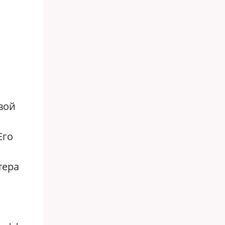
вой
Его
тера