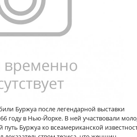
били Буржуа после легендарной выставки
1966 году в Нью-Йорке. В ней участвовали мол
ий путь Буржуа ко всеамериканской известнос
л доказательством тезиса, что женщин