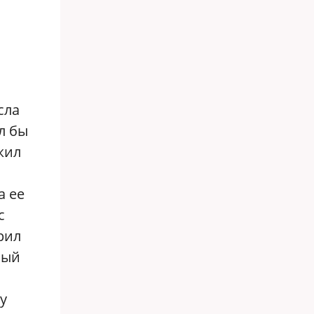
сла
л бы
жил
а ее
с
рил
ный
у