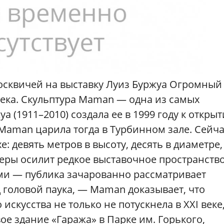
москвичей на выставку Луиз Буржуа Огромный
лека. Скульптура Maman — одна из самых
а (1911–2010) создала ее в 1999 году к откры
Maman царила тогда в Турбинном зале. Сейча
: девять метров в высоту, десять в диаметре,
меры осилит редкое выставочное пространство
ми — публика зачарованно рассматривает
 головой паука, — Maman доказывает, что
искусства не только не потускнела в XXI веке
ое здание «Гаража» в Парке им. Горького,