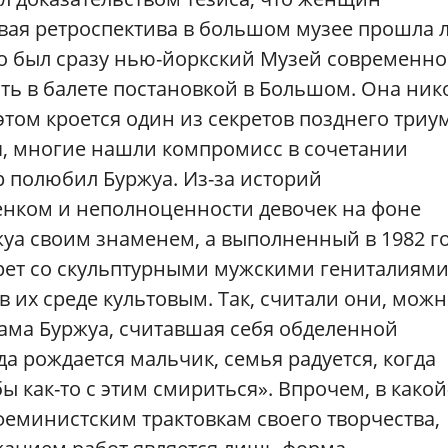
рвая ретроспектива в большом музее прошла
 это был сразу нью-йоркский Музей современно
ть в балете постановкой в Большом. Она ник
этом кроется один из секретов позднего триу
, многие нашли компромисс в сочетании
 полюбил Буржуа. Из-за историй
енком и неполноценности девочек на фоне
уа своим знаменем, а выполненный в 1982 г
ет со скульптурными мужскими гениталиями
в их среде культовым. Так, считали они, мож
сама Буржуа, считавшая себя обделенной
да рождается мальчик, семья радуется, когда
ы как-то с этим смириться». Впрочем, в какой
еминистским трактовкам своего творчества,