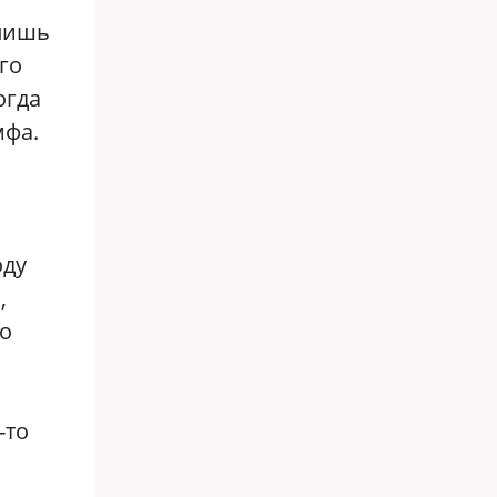
 лишь
го
огда
мфа.
оду
,
но
-то