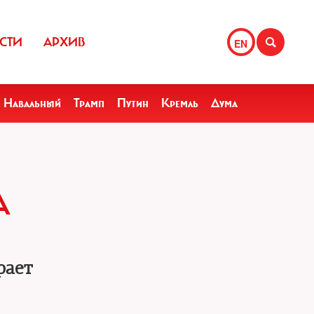
СТИ
АРХИВ
EN
Навальный
Трамп
Путин
Кремль
Дума
А
рает