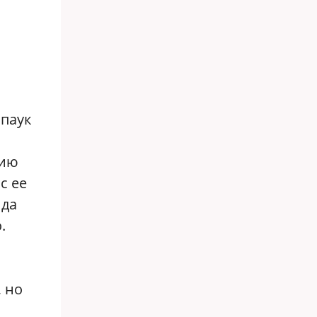
 паук
тию
с ее
 да
.
, но