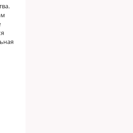
тва.
ам
е
ся
льная