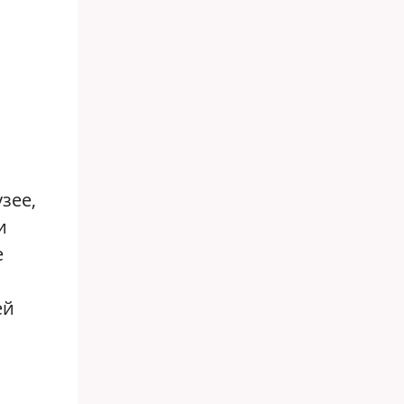
зее,
и
е
ей
и