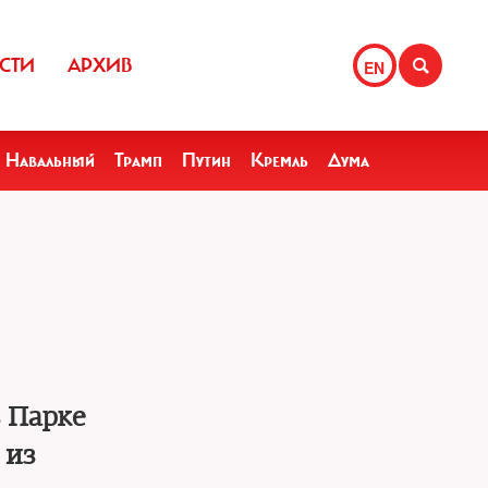
СТИ
АРХИВ
EN
Навальный
Трамп
Путин
Кремль
Дума
 Парке
 из