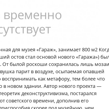
ная для музея «Гараж», занимает 800 м2 Когд
вший остов стал основой нового «Гаража») бы
. От былой роскоши сохранилась лишь моза
евушка парит в воздухе, осыпаемая опавшей
о воспринимать как метафору, тем более что
 в новом здании. Автор нового проекта —
теоретик деконструктивизма, постарался
 от советского времени, дополнив его
испособив cкорее под музейную, чем