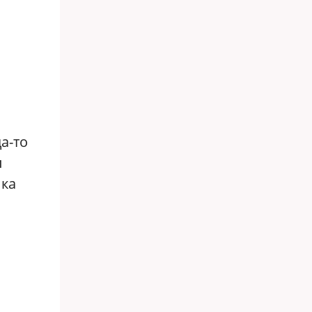
а-то
л
ика