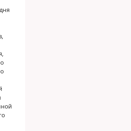
одня
в,
я,
но
го
й
я
иной
го