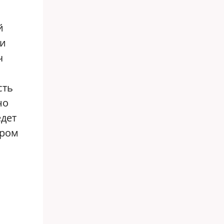
й
ми
ч
сть
но
едет
ором