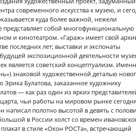
создания художественный проект, задуманный
нтра современного искусства к музею, и сег
оказывается куда более важной, нежели
е представляет собой многофункциональную
ом и кинотеатром. «Гараж» имеет свой архи
ве последних лет; выставки и экспонаты
 будущей экспозиционной деятельности музе
чек является советский концептуализм. Имен
нь») знаковой художественной деталью ново
о Эрика Булатова, заказанное художнику
латов — как раз один из ярких представителе
царта, чьи работы на мировом рынке сегодн
он написал полотно высотой в девять с полов
большой в России холст со времен ивановско
 плакат в стиле «Окон РОСТа», встречающий