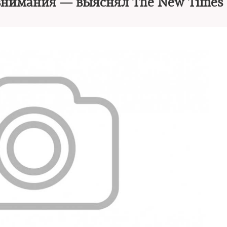
внимания — выяснял The New Times