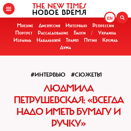
THE NEW TIMES
НОВОЕ ВРЕМЯ
EN
Мнение
Дискуссия
Интервью
Репрессии
Портрет
Расследование
Блоги
/
Украина
Израиль
Навальный
Трамп
Путин
Кремль
Дума
#ИНТЕРВЬЮ
#СЮЖЕТЫ
ЛЮДМИЛА
ПЕТРУШЕВСКАЯ: «ВСЕГДА
НАДО ИМЕТЬ БУМАГУ И
РУЧКУ»