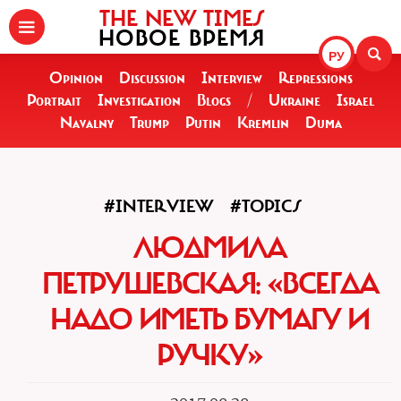
THE NEW TIMES
НОВОЕ ВРЕМЯ
РУ
Opinion
Discussion
Interview
Repressions
Portrait
Investigation
Blogs
/
Ukraine
Israel
Navalny
Trump
Putin
Kremlin
Duma
#INTERVIEW
#TOPICS
ЛЮДМИЛА
ПЕТРУШЕВСКАЯ: «ВСЕГДА
НАДО ИМЕТЬ БУМАГУ И
РУЧКУ»