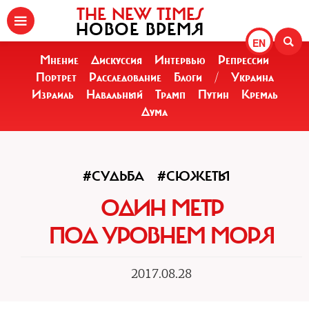
THE NEW TIMES
НОВОЕ ВРЕМЯ
EN
Мнение
Дискуссия
Интервью
Репрессии
Портрет
Расследование
Блоги
/
Украина
Израиль
Навальный
Трамп
Путин
Кремль
Дума
#СУДЬБА
#СЮЖЕТЫ
ОДИН МЕТР
ПОД УРОВНЕМ МОРЯ
2017.08.28