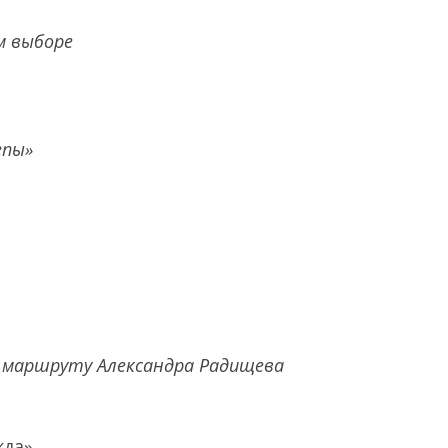
м выборе
епы»
 маршруту Александра Радищева
жда»