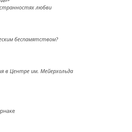
о странностях любви
еским беспамятством?
ия в Центре им. Мейерхольда
ернаке