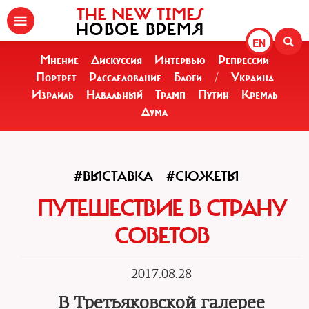
THE NEW TIMES
НОВОЕ ВРЕМЯ
EN
Мнение
Дискуссия
Интервью
Репрессии
Портрет
Расследование
Блоги
/
Украина
Израиль
Навальный
Трамп
Путин
Кремль
Дума
#ВЫСТАВКА
#СЮЖЕТЫ
ПУТЕШЕСТВИЕ В СТРАНУ
СОВЕТОВ
2017.08.28
В Третьяковской галерее