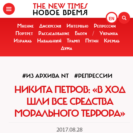
THE NEW TIMES
НОВОЕ ВРЕМЯ
EN
Мнение
Дискуссия
Интервью
Репрессии
Портрет
Расследование
Блоги
/
Украина
Израиль
Навальный
Трамп
Путин
Кремль
Дума
#ИЗ АРХИВА NT
#РЕПРЕССИИ
НИКИТА ПЕТРОВ: «В ХОД
ШЛИ ВСЕ СРЕДСТВА
МОРАЛЬНОГО ТЕРРОРА»
2017.08.28