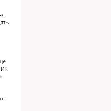
ял.
ят».
бще
ОИК
ь
это