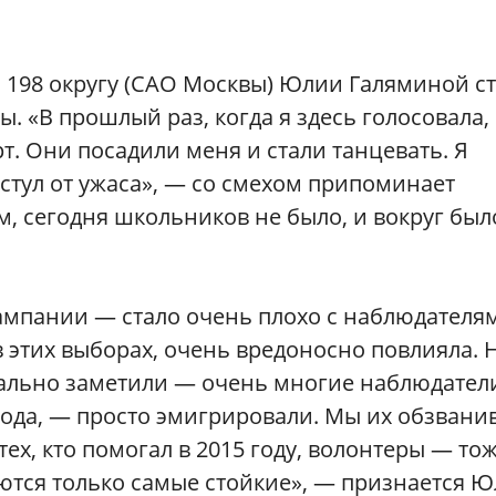
о 198 округу (САО Москвы) Юлии Галяминой с
ы. «В прошлый раз, когда я здесь голосовала,
т. Они посадили меня и стали танцевать. Я
 стул от ужаса», — со смехом припоминает
, сегодня школьников не было, и вокруг был
ампании — стало очень плохо с наблюдателя
 в этих выборах, очень вредоносно повлияла. 
еально заметили — очень многие наблюдател
 года, — просто эмигрировали. Мы их обзвани
тех, кто помогал в 2015 году, волонтеры — то
аются только самые стойкие», — признается 