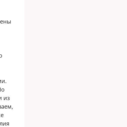
тены
о
ми.
Но
и из
ваем,
же
Юлия