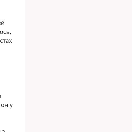
ей
ось,
стах
и
 он у
на