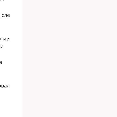
ысле
ртии
 и
а
овал