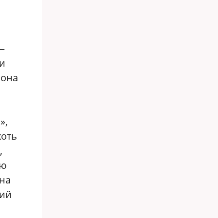
—
 и
 она
»,
хоть
,
ую
 на
кий