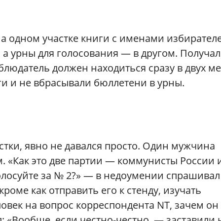
На одном участке книги с именами избирател
 а урны для голосования — в другом. Получал
людатель должен находиться сразу в двух ме
и и не вбрасывали бюллетени в урны.
стки, явно не давался просто. Один мужчина
. «Как это две партии — коммунисты России 
олосуйте за № 2?» — в недоумении спрашивал
кроме как отправить его к стенду, изучать
ловек на вопрос корреспондента NT, зачем он
: «Вообще, если честно-честно, — заставили 