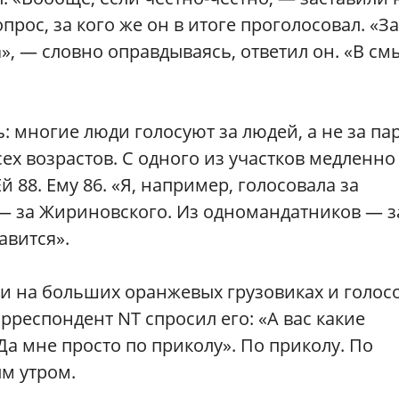
прос, за кого же он в итоге проголосовал. «За
», — словно оправдываясь, ответил он. «В см
: многие люди голосуют за людей, а не за па
ех возрастов. С одного из участков медленно
 88. Ему 86. «Я, например, голосовала за
 — за Жириновского. Из одномандатников — з
авится».
ами на больших оранжевых грузовиках и голос
рреспондент NT спросил его: «А вас какие
а мне просто по приколу». По приколу. По
м утром.