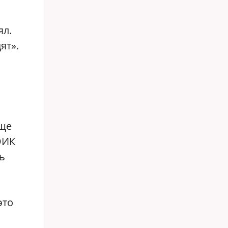
ял.
ят».
бще
ОИК
ь
это