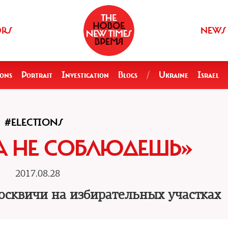
ORS
NEWS
ions
Portrait
Investigation
Blogs
/
Ukraine
Israel
#ELECTIONS
А НЕ СОБЛЮДЕШЬ»
2017.08.28
осквичи на избирательных участках