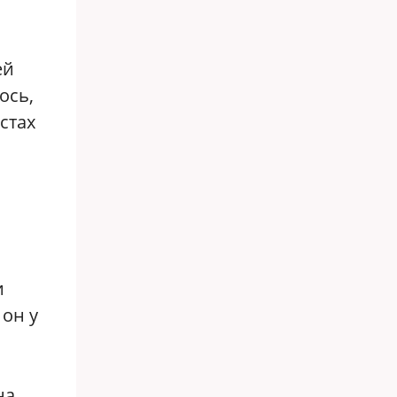
ей
ось,
стах
и
 он у
на