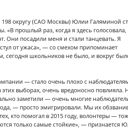
о 198 округу (САО Москвы) Юлии Галяминой с
ы. «В прошлый раз, когда я здесь голосовала,
т. Они посадили меня и стали танцевать. Я
 стул от ужаса», — со смехом припоминает
, сегодня школьников не было, и вокруг был
ампании — стало очень плохо с наблюдателя
 в этих выборах, очень вредоносно повлияла. 
еально заметили — очень многие наблюдател
 года, — просто эмигрировали. Мы их обзвани
тех, кто помогал в 2015 году, волонтеры — то
аются только самые стойкие», — признается 