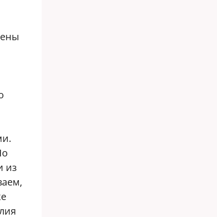
тены
о
ми.
Но
и из
ваем,
же
Юлия