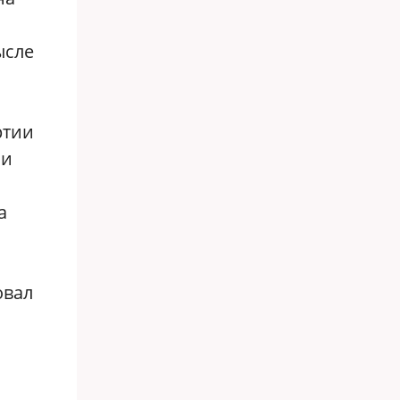
ысле
ртии
 и
а
овал