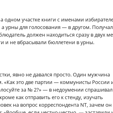
На одном участке книги с именами избирател
 а урны для голосования — в другом. Получал
людатель должен находиться сразу в двух ме
и и не вбрасывали бюллетени в урны.
стки, явно не давался просто. Один мужчина
. «Как это две партии — коммунисты России 
олосуйте за № 2?» — в недоумении спрашивал
кроме как отправить его к стенду, изучать
ловек на вопрос корреспондента NT, зачем он
: «Вообще, если честно-честно, — заставили 