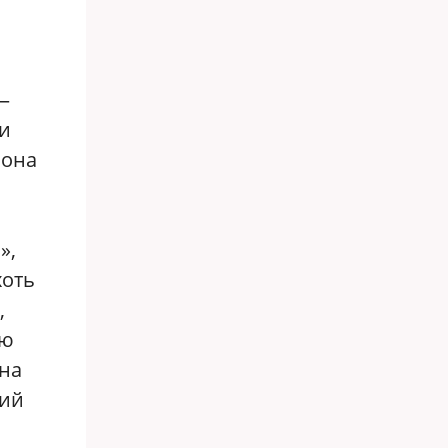
—
 и
 она
»,
хоть
,
ую
 на
кий