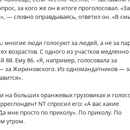
прос, за кого же он в итоге проголосовал. «За
», — словно оправдываясь, ответил он. «В см
: многие люди голосуют за людей, а не за па
ех возрастов. С одного из участков медленно
 88. Ему 86. «Я, например, голосовала за
 — за Жириновского. Из одномандатников — з
авится».
ами на больших оранжевых грузовиках и голос
рреспондент NT спросил его: «А вас какие
а мне просто по приколу». По приколу. По
м утром.