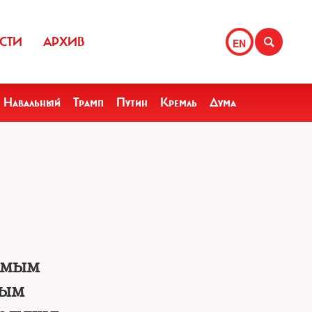
СТИ
АРХИВ
EN
Навальный
Трамп
Путин
Кремль
Дума
сьмым
ным