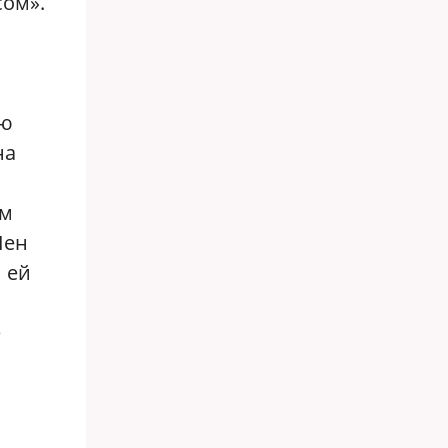
сом».
ою
на
ым
Пен
 ей
е