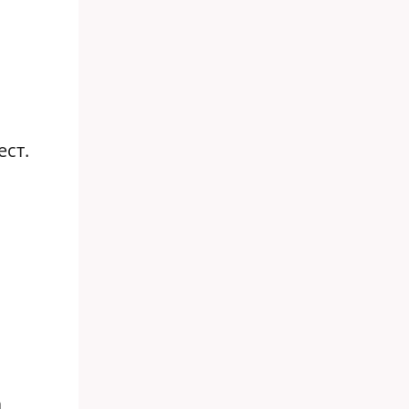
ест.
,