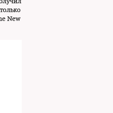
получил
 только
The New