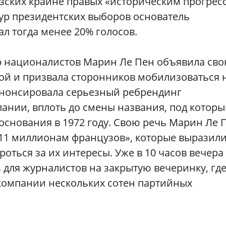
зских крайне правых «историческим прогрес
ур президентских выборов основатель
л тогда менее 20% голосов.
р националистов Марин Ле Пен объявила св
й и призвала сторонников мобилизоваться 
анонсировала серьезный ребрендинг
ании, вплоть до смены названия, под котор
 основания в 1972 году. Свою речь Марин Ле 
11 миллионам французов», которые выразили
оться за их интересы. Уже в 10 часов вечера
для журналистов на закрытую вечеринку, гд
 компании нескольких сотен партийных