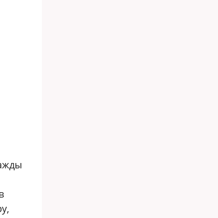
важды
в
у,