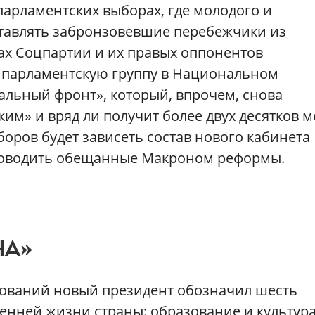
парламентских выборах, где молодого и
ставлять забронзовевшие перебежчики из
х Соцпартии и их правых оппонентов
 парламентскую группу в Национальном
альный фронт», который, впрочем, снова
им» и вряд ли получит более двух десятков м
оров будет зависеть состав нового кабинета
проводить обещанные Макроном реформы.
НА»
зований новый президент обозначил шесть
енней жизни страны: образование и культура