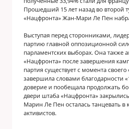
полученные 33,94% стали для францу
Прошедший 15 лет назад во второй т
«Нацфронта» Жан-Мари Ле Пен набра
Выступая перед сторонниками, лиде
партию главной оппозиционной сило
парламентских выборах. Она также 
«Нацфронта» после завершения камп
партия существует с момента своего
завершила словами благодарности «
доверие и пообещала продолжать бор
двери штаба «Нацфронта» закрылись 
Марин Ле Пен осталась танцевать в
активистов.