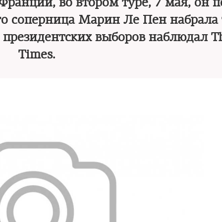
ранции, во втором туре, 7 мая, он 
Его соперница Марин Ле Пен набрала
в президентских выборов наблюдал 
Times.