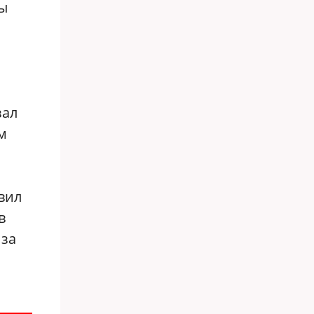
ды
зал
м
авил
в
 за