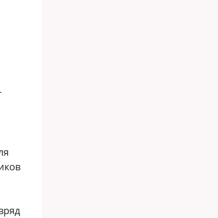
т
ля
иков
вряд