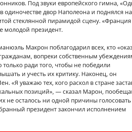
ронников. Под звуки европейского гимна, «О
 в одиночестве двор Наполеона и поднялся на
итой стеклянной пирамидой сцену. «Франция
е молодой президент.
анюэль Макрон поблагодарил всех, кто «ока
согражданам, вопреки собственным убеждения
 только ради того, чтобы не победили
шать и учесть их критику. Наконец, он
н. «Я уважаю тех, кого раскол в стране заст
икальных позиций», — сказал Марон, пообеща
 них не осталось ни одной причины голосовать
збранный президент закончил исполнением