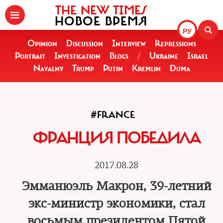
THE NEW TIMES
НОВОЕ ВРЕМЯ
РУ
Opinion
Discussion
Interview
Repressions
Portrait
Investigation
Blogs
/
Ukraine
Israel
Navalny
Trump
Putin
Kremlin
Duma
#FRANCE
ФРАНЦИЯ ПОБЕДИЛА
2017.08.28
Эмманюэль Макрон, 39-летний
экс-министр экономики, стал
восьмым президентом Пятой