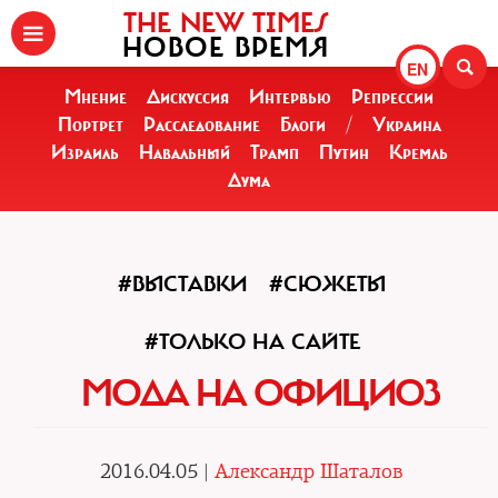
THE NEW TIMES
НОВОЕ ВРЕМЯ
EN
Мнение
Дискуссия
Интервью
Репрессии
Портрет
Расследование
Блоги
/
Украина
Израиль
Навальный
Трамп
Путин
Кремль
Дума
#ВЫСТАВКИ
#СЮЖЕТЫ
#ТОЛЬКО НА САЙТЕ
МОДА НА ОФИЦИОЗ
2016.04.05 |
Александр Шаталов