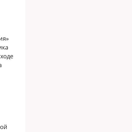
ия»
ика
 ходе
а
ной