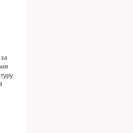
 за
рия
туру
й