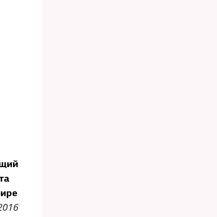
ущий
та
фире
2016