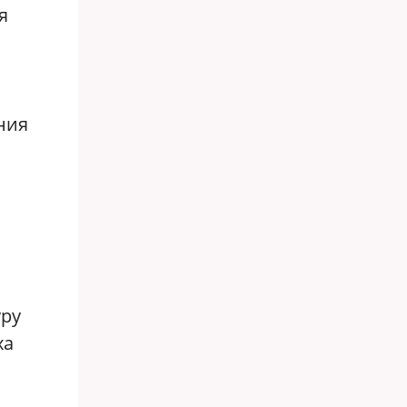
я
ния
уру
ха