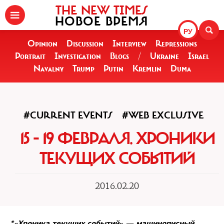
THE NEW TIMES
НОВОЕ ВРЕМЯ
РУ
Opinion
Discussion
Interview
Repressions
Portrait
Investigation
Blogs
/
Ukraine
Israel
Navalny
Trump
Putin
Kremlin
Duma
#CURRENT EVENTS
#WEB EXCLUSIVE
15 - 19 ФЕВРАЛЯ. ХРОНИКИ
ТЕКУЩИХ СОБЫТИЙ
2016.02.20
*«Хроника текущих событий» — машинописный