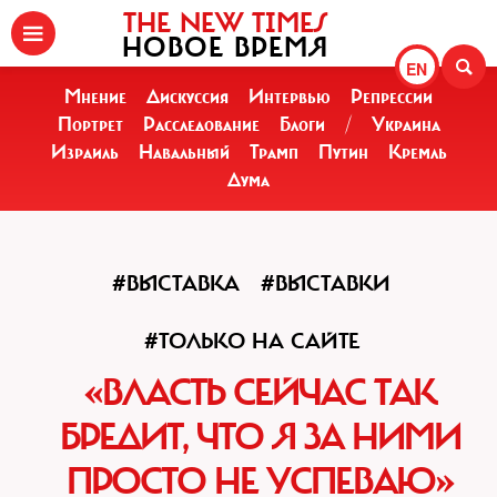
THE NEW TIMES
НОВОЕ ВРЕМЯ
EN
Мнение
Дискуссия
Интервью
Репрессии
Портрет
Расследование
Блоги
/
Украина
Израиль
Навальный
Трамп
Путин
Кремль
Дума
#ВЫСТАВКА
#ВЫСТАВКИ
#ТОЛЬКО НА САЙТЕ
«ВЛАСТЬ СЕЙЧАС ТАК
БРЕДИТ, ЧТО Я ЗА НИМИ
ПРОСТО НЕ УСПЕВАЮ»