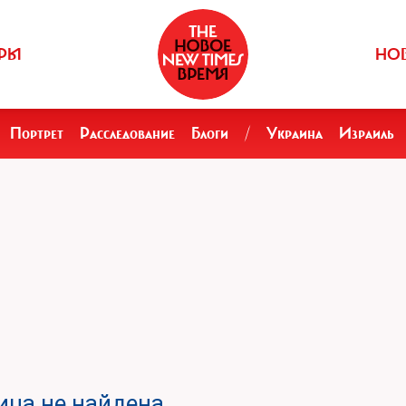
РЫ
НО
Портрет
Расследование
Блоги
/
Украина
Израиль
ца не найдена.