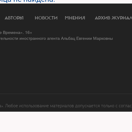
АВТОРЫ
НОВОСТИ
МНЕНИЯ
АРХИВ ЖУРНА
 Времена». 16+
тельности иностранного агента Альбац Евгении Марковны
. Любое использование материалов допускается только с соглас