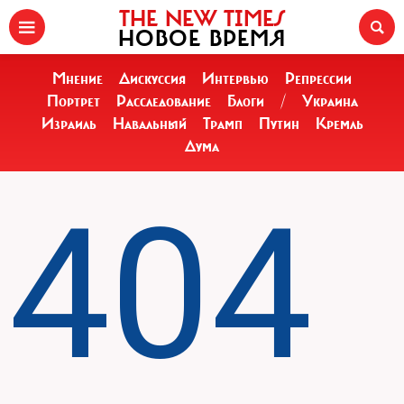
THE NEW TIMES
НОВОЕ ВРЕМЯ
Мнение
Дискуссия
Интервью
Репрессии
Портрет
Расследование
Блоги
/
Украина
Израиль
Навальный
Трамп
Путин
Кремль
Дума
404