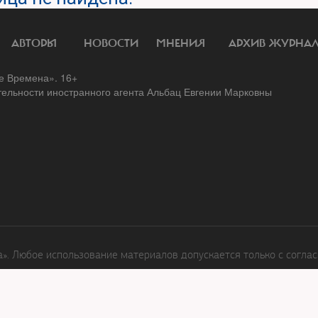
АВТОРЫ
НОВОСТИ
МНЕНИЯ
АРХИВ ЖУРНА
 Времена». 16+
тельности иностранного агента Альбац Евгении Марковны
. Любое использование материалов допускается только с соглас