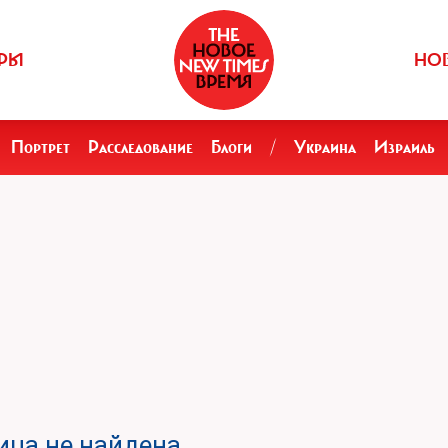
РЫ
НО
Портрет
Расследование
Блоги
/
Украина
Израиль
ца не найдена.