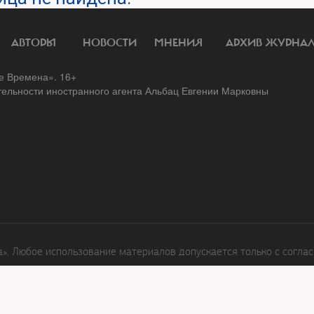
АВТОРЫ
НОВОСТИ
МНЕНИЯ
АРХИВ ЖУРНА
 Времена». 16+
тельности иностранного агента Альбац Евгении Марковны
. Любое использование материалов допускается только с соглас