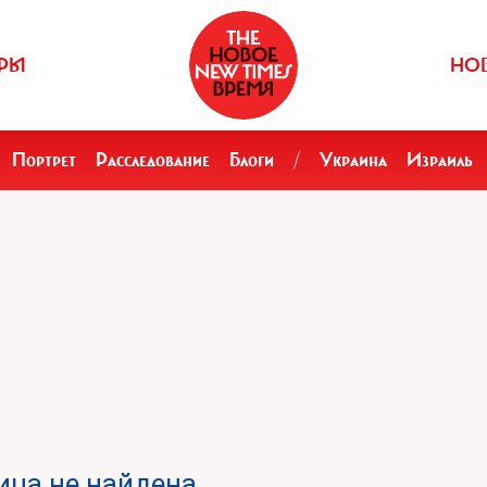
РЫ
НО
Портрет
Расследование
Блоги
/
Украина
Израиль
ца не найдена.