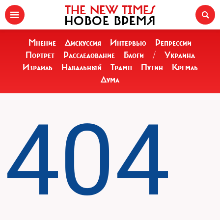
THE NEW TIMES
НОВОЕ ВРЕМЯ
Мнение
Дискуссия
Интервью
Репрессии
Портрет
Расследование
Блоги
/
Украина
Израиль
Навальный
Трамп
Путин
Кремль
Дума
404