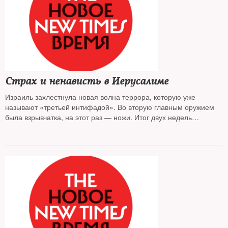
Страх и ненависть в Иерусалиме
Израиль захлестнула новая волна террора, которую уже
называют «третьей интифадой». Во вторую главным оружием
была взрывчатка, на этот раз — ножи. Итог двух недель
насилия: 12 человек (7 израильтян и 5 палестинских арабов)
погибли, 92 ранены