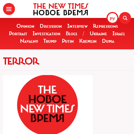
THE NEW TIMES
НОВОЕ ВРЕМЯ
РУ
Opinion
Discussion
Interview
Repressions
Portrait
Investigation
Blogs
/
Ukraine
Israel
Navalny
Trump
Putin
Kremlin
Duma
TERROR