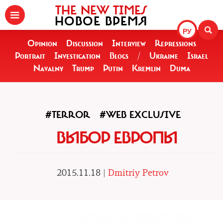
THE NEW TIMES
НОВОЕ ВРЕМЯ
РУ
Opinion
Discussion
Interview
Repressions
Portrait
Investigation
Blogs
/
Ukraine
Israel
Navalny
Trump
Putin
Kremlin
Duma
#TERROR
#WEB EXCLUSIVE
ВЫБОР ЕВРОПЫ
2015.11.18 |
Dmitriy Petrov