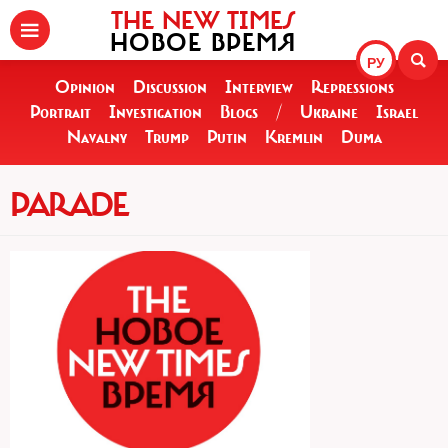
THE NEW TIMES
НОВОЕ ВРЕМЯ
РУ
Opinion
Discussion
Interview
Repressions
Portrait
Investigation
Blogs
/
Ukraine
Israel
Navalny
Trump
Putin
Kremlin
Duma
PARADE