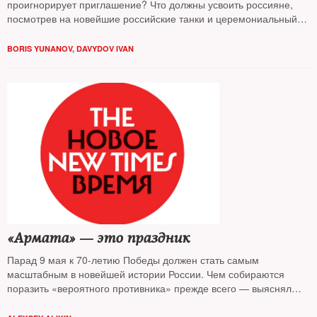
проигнорирует приглашение? Что должны усвоить россияне,
посмотрев на новейшие российские танки и церемониальный
шаг индийских гренадеров? — разбирался The New Times
BORIS YUNANOV
,
DAVYDOV IVAN
«Армата» — это праздник
Парад 9 мая к 70-летию Победы должен стать самым
масштабным в новейшей истории России. Чем собираются
поразить «вероятного противника» прежде всего — выяснял
The New Times. Танк «Армата», ракетный комплекс «Бастион»
и самолет ПАК ФА — возможные события и разочарования