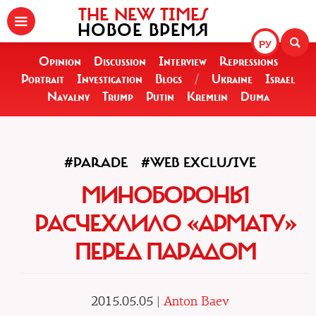
THE NEW TIMES
НОВОЕ ВРЕМЯ
РУ
Opinion
Discussion
Interview
Repressions
Portrait
Investigation
Blogs
/
Ukraine
Israel
Navalny
Trump
Putin
Kremlin
Duma
#PARADE
#WEB EXCLUSIVE
МИНОБОРОНЫ
РАСЧЕХЛИЛО «АРМАТУ»
ПЕРЕД ПАРАДОМ
2015.05.05 |
Anton Baev