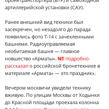
бронетранспортер
а (БТР) и самоходной
артиллерийской установки (САУ).
Ранее внешний вид техники был
засекречен, но незадолго до парада
появились фото Т-14 с зачехленными
башнями. Радиоуправляемая
необитаемая башня — главное
новшество «Арматы».
подробно
NT
рассказал
о российской бронетехнике в
материале «Армата» — это праздник».
Вечером москвичи увидели технику
вживую. По улицам Москвы от Ходынки
до Красной площади проехала колонна