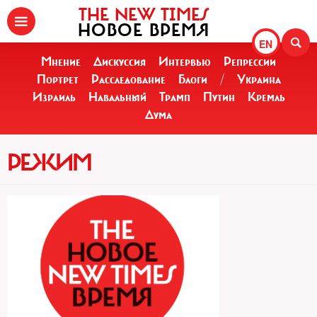
THE NEW TIMES
НОВОЕ ВРЕМЯ
EN
Мнение
Дискуссия
Интервью
Репрессии
Портрет
Расследование
Блоги
/
Украина
Израиль
Навальный
Трамп
Путин
Кремль
Дума
РЕЖИМ