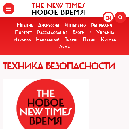
THE NEW TIMES
НОВОЕ ВРЕМЯ
EN
Мнение
Дискуссия
Интервью
Репрессии
Портрет
Расследование
Блоги
/
Украина
Израиль
Навальный
Трамп
Путин
Кремль
Дума
ТЕХНИКА БЕЗОПАСНОСТИ