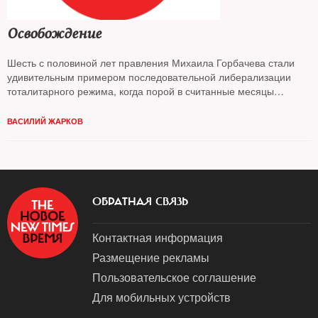
Освобождение
Шесть с половиной лет правления Михаила Горбачева стали
удивительным примером последовательной либерализации
тоталитарного режима, когда порой в считанные месяцы
советские люди обретали и осваивали все новые и новые
гражданские и человеческие права. Свободы, которые мы
ВАСИЛИЙ ЖАРКОВ
обрели при Горбачеве и потеряли в 2000-х, — вспоминал The
New Times
ОБРАТНАЯ СВЯЗЬ
Контактная информация
Размещение рекламы
Пользовательское соглашение
Для мобильных устройств