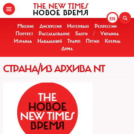
THE NEW TIMES
НОВОЕ ВРЕМЯ
EN
Мнение
Дискуссия
Интервью
Репрессии
Портрет
Расследование
Блоги
/
Украина
Израиль
Навальный
Трамп
Путин
Кремль
Дума
СТРАНА/ИЗ АРХИВА NT